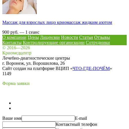
Массаж для взрослых лицо криомассаж жидким азотом
900 руб. — 1 сеанс
О компании
Цены
Лицензии
Новости
Статьи
Отзывы
Контакты
Контролирующие организации
Сотрудники
© 2016—2026
Криомедцентр
Лечебно-диагностические центры
г. Воронеж, ул. Ворошилова, 26
Сайт создан на платформе ВЦИП «
ЧТО-ГДЕ-ПОЧЁМ
»
1149
Форма заявки
Ваше имя
E-mail
Контактный телефон