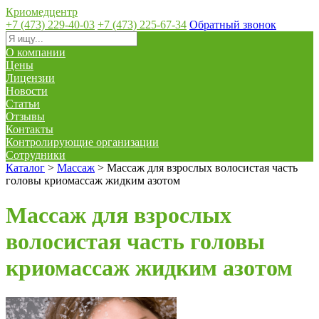
Криомедцентр
+7 (473) 229-40-03
+7 (473) 225-67-34
Обратный звонок
О компании
Цены
Лицензии
Новости
Статьи
Отзывы
Контакты
Контролирующие организации
Сотрудники
Каталог
>
Массаж
>
Массаж для взрослых волосистая часть
головы криомассаж жидким азотом
Массаж для взрослых
волосистая часть головы
криомассаж жидким азотом