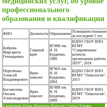
медицинских услуг, об уровне
профессионального
образования и квалификации
Усовершенствование
ФИО
Должность
Образование
за последние 5 лет
ИДПО ГБОУ ВПО
ВГМИ им.
ВГМУ
Боброва
Главный
Н. Н.
"Современные
Маргарита
врач
Бурденко,
аспекты
Геннадьевна
1989
организации работы
ЛПУ", 2018
ВГМА им.
Перетятько
ИДПО ГБОУ ВПО
Врач-
Н. Н.
Алексей
ВГМУ "Онкология",
онколог
Бурденко,
Владимирович
2015
2004
ВГМИ им.
Богомолова
ИДПО ГБОУ ВПО
Врач-
Н. Н.
Оксана
ВГМУ "Онкология",
онколог
Бурденко,
Александровна
2019
2009
О компании
Цены
Лицензии
Новости
Статьи
Отзывы