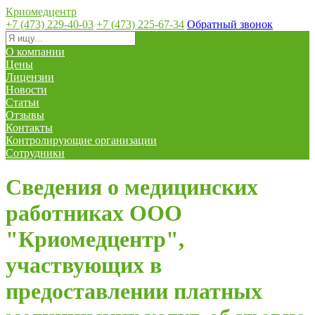
Криомедцентр
+7 (473) 229-40-03
+7 (473) 225-67-34
Обратный звонок
О компании
Цены
Лицензии
Новости
Статьи
Отзывы
Контакты
Контролирующие организации
Сотрудники
Сведения о медицинских
работниках ООО
"Криомедцентр",
участвующих в
предоставлении платных