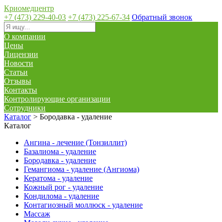
Криомедцентр
+7 (473) 229-40-03
+7 (473) 225-67-34
Обратный звонок
О компании
Цены
Лицензии
Новости
Статьи
Отзывы
Контакты
Контролирующие организации
Сотрудники
Каталог
>
Бородавка - удаление
Каталог
Ангина - лечение (Тонзиллит)
Базалиома - удаление
Бородавка - удаление
Гемангиома - удаление (Ангиома)
Кератома - удаление
Кожный рог - удаление
Кондилома - удаление
Контагиозный моллюск - удаление
Массаж