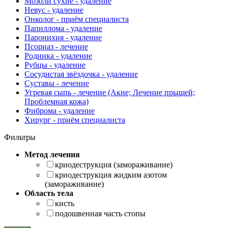
Мозоли сухие - удаление
Невус - удаление
Онколог - приём специалиста
Папиллома - удаление
Паронихия - удаление
Псориаз - лечение
Родинка - удаление
Рубцы - удаление
Сосудистая звёздочка - удаление
Суставы - лечение
Угревая сыпь - лечение (Акне; Лечение прыщей;
Проблемная кожа)
Фиброма - удаление
Хирург - приём специалиста
Фильтры
Метод лечения
криодеструкция (замораживание)
криодеструкция жидким азотом
(замораживание)
Область тела
кисть
подошвенная часть стопы