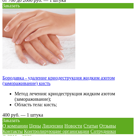
от 700 до 2000 руб. — 1 штука
Заказать
Бородавка - удаление криодеструкция жидким азотом
(замораживание) кисть
Метод лечения: криодеструкция жидким азотом
(замораживание);
Область тела: кисть;
400 руб. — 1 штука
Заказать
О компании
Цены
Лицензии
Новости
Статьи
Отзывы
Контакты
Контролирующие организации
Сотрудники