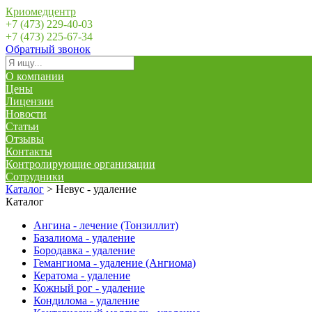
Криомедцентр
+7 (473) 229-40-03
+7 (473) 225-67-34
Обратный звонок
О компании
Цены
Лицензии
Новости
Статьи
Отзывы
Контакты
Контролирующие организации
Сотрудники
Каталог
>
Невус - удаление
Каталог
Ангина - лечение (Тонзиллит)
Базалиома - удаление
Бородавка - удаление
Гемангиома - удаление (Ангиома)
Кератома - удаление
Кожный рог - удаление
Кондилома - удаление