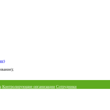
ие)
ивание);
ы
Контролирующие организации
Сотрудники