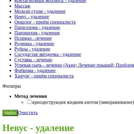
Контагиозный моллюск - удаление
Массаж
Мозоли сухие - удаление
Невус - удаление
Онколог - приём специалиста
Папиллома - удаление
Паронихия - удаление
Псориаз - лечение
Родинка - удаление
Рубцы - удаление
Сосудистая звёздочка - удаление
Суставы - лечение
Угревая сыпь - лечение (Акне; Лечение прыщей; Проблем
Фиброма - удаление
Хирург - приём специалиста
Фильтры
Метод лечения
криодеструкция жидким азотом (замораживание)
Очистить
Найти
Невус - удаление